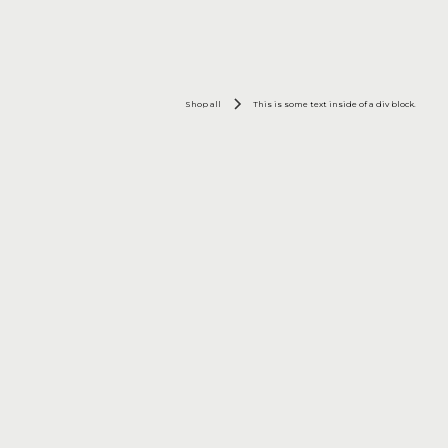
Shop all
This is some text inside of a div block.