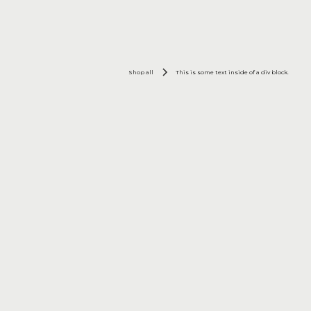
Shop all
This is some text inside of a div block.