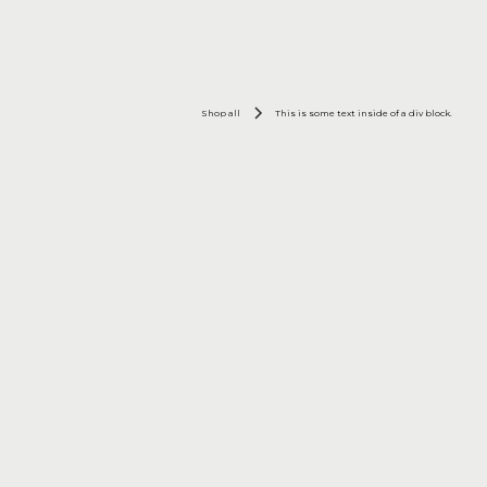
Shop all
This is some text inside of a div block.