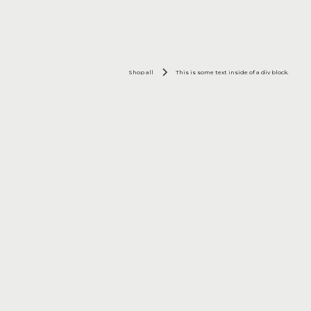
Shop all
This is some text inside of a div block.