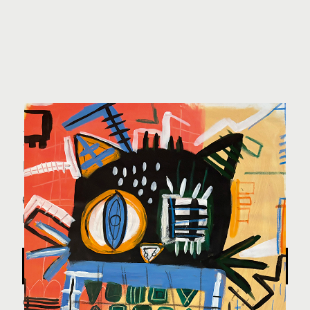
KITTY CAT
Lisa-Sophie Schmidt 13
65 x 80 cm, Acryl und Pastellkreide auf
Leinwand, 2022
Anfragen
Gratis Versand ab 1000€