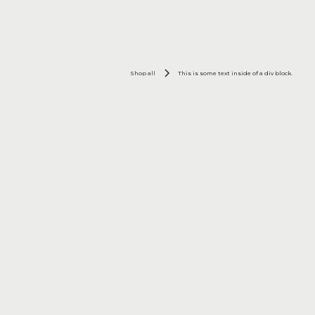
Shop all
This is some text inside of a div block.