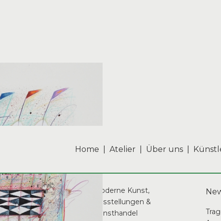
Home
|
Atelier
|
Über uns
|
Künstl
Moderne Kunst,
New
Ausstellungen &
Trag
und
Kunsthandel