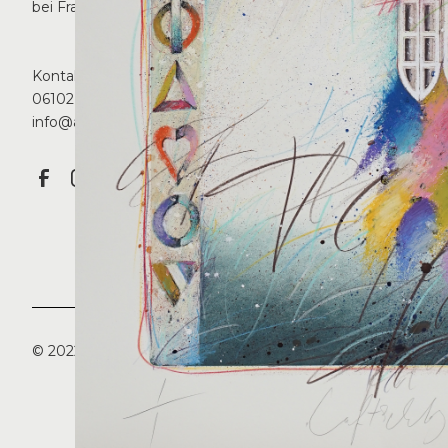
bei Frankfurt
Freitag
11-18 Uhr
Kontakt:
Mittwoch und Samsta
06102 21041
11 -14 Uhr
info@art-tiberius.de
© 2022 Galerie Tiberius. All right reserved.