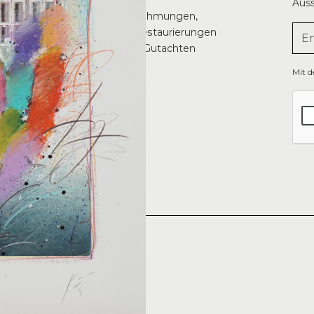
Auss
Rahmungen,
Restaurierungen
& Gutachten
g
Mit 