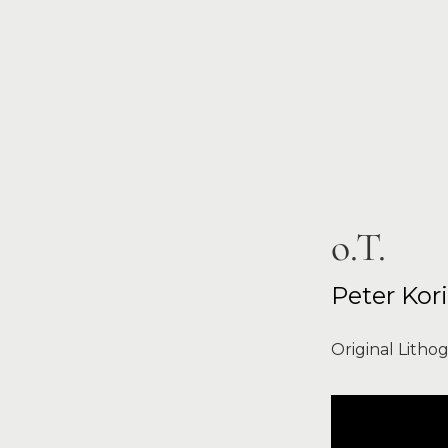
o.T.
Peter Kor
Original Litho